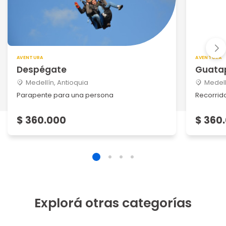
AVENTURA
AVENTURA
Despégate
Guata
Medellín, Antioquia
Medell
Parapente para una persona
Recorrid
$ 360.000
$ 360
Explorá otras categorías