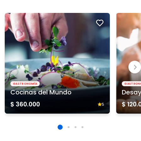
GASTRONOMÍA
GASTRON
Cocinas del Mundo
Desa
$ 360.000
$ 120.
5