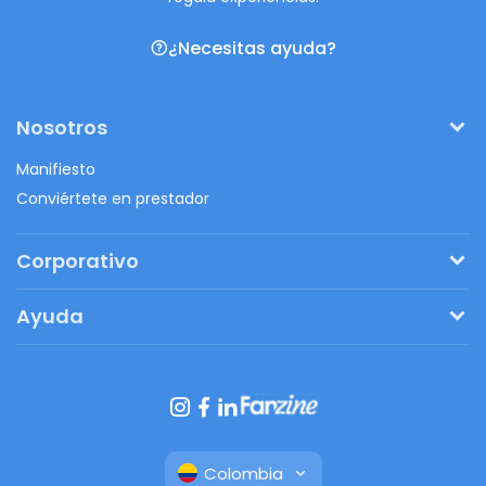
¿Necesitas ayuda?
Nosotros
Manifiesto
Conviértete en prestador
Corporativo
Pide tu presupuesto
Ayuda
Regalos originales
¿Cómo funciona?
Ventajas de Fanbag
Preguntas frecuentes
Botón de arrepentimiento
Colombia