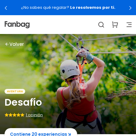
¿No sabes qué regalar?
Lo resolvemos por ti.
Volver
AVENTURA
Desafío
1 opinión
Contiene 20 experiencias