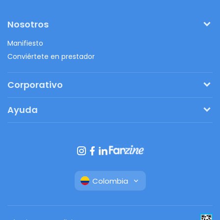
Nosotros
Manifiesto
Conviértete en prestador
Corporativo
Pide tu presupuesto
Ayuda
Regalos originales
¿Cómo funciona?
Ventajas de Fanbag
Preguntas frecuentes
Botón de arrepentimiento
Colombia