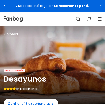
¿No sabes qué regalar?
Lo resolvemos por ti.
Volver
GASTRONOMÍA
Desayunos
17 opiniones
Contiene 13 experiencias