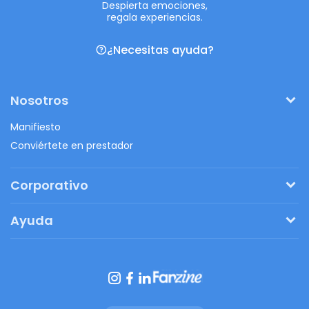
Despierta emociones,
regala experiencias.
¿Necesitas ayuda?
Nosotros
Manifiesto
Conviértete en prestador
Corporativo
Pide tu presupuesto
Ayuda
Regalos originales
¿Cómo funciona?
Ventajas de Fanbag
Preguntas frecuentes
Botón de arrepentimiento