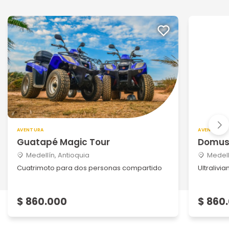
AVENTURA
AVENTURA
Guatapé Magic Tour
Domus
Medellín, Antioquia
Medell
Cuatrimoto para dos personas compartido
Ultralivi
$ 860.000
$ 860