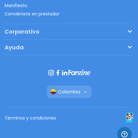
Manifiesto
Conviértete en prestador
Corporativo
Pide tu presupuesto
Ayuda
Regalos originales
¿Cómo funciona?
Ventajas de Fanbag
Preguntas frecuentes
Botón de arrepentimiento
Colombia
Términos y condiciones