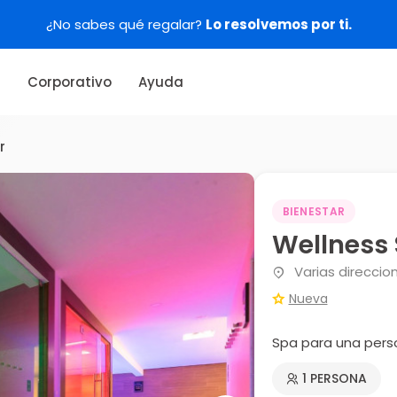
¿No sabes qué regalar?
Lo resolvemos por ti.
s
Corporativo
Ayuda
r
BIENESTAR
Wellness 
Varias direccio
Nueva
Spa para una pers
1 PERSONA