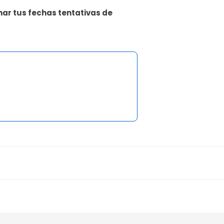
nar tus fechas tentativas de
 Colombia - Bogotá, Cundinamarca
alle del Cauca