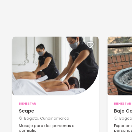
Calle 80 No. 51 B – 25 - Barranquilla, Atlántico
Cra 43A No 17 Sur 63 - Medellín, Antioquia
BIENESTAR
BIENESTAR
Scape
Bajo Ce
Bogotá, Cundinamarca
Bogot
Masaje para dos personas a
Experien
domicilio
persona