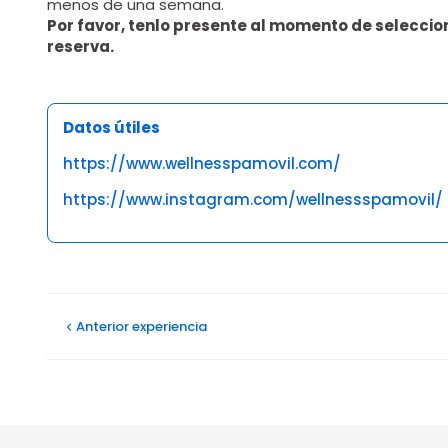
menos de una semana.
Por favor, tenlo presente al momento de seleccio
reserva.
Datos útiles
https://www.wellnesspamovil.com/
https://www.instagram.com/wellnessspamovil/
Opiniones
Anterior
experiencia
Wellness Spa Movil Center, Carrera 11B, Bogotá,
Av 9 Norte # 22 -50 Barrio Santa Monica - Cali, V