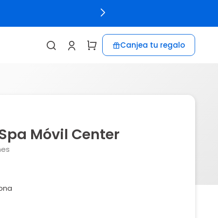
Canjea tu regalo
Spa Móvil Center
nes
ona