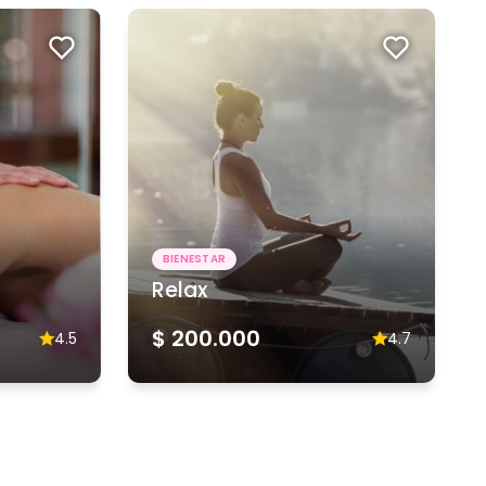
BIENESTAR
Relax
$ 200.000
4.5
4.7