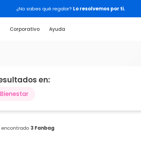
¿No sabes qué regalar?
Lo resolvemos por ti.
s
Corporativo
Ayuda
esultados en:
Bienestar
n encontrado
3 Fanbag