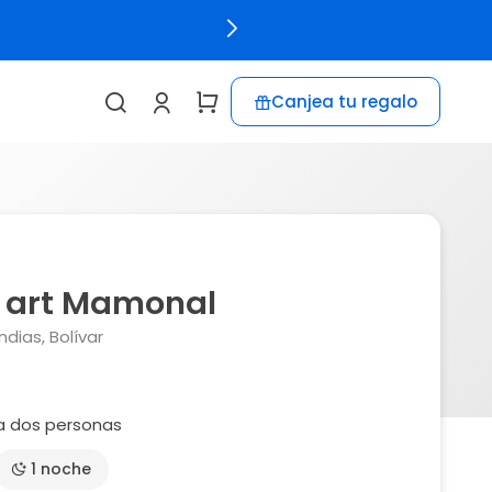
Canjea tu regalo
p art Mamonal
dias, Bolívar
a dos personas
1 noche