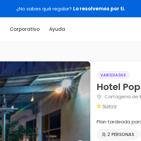
¿No sabes qué regalar?
Lo resolvemos por ti.
s
Corporativo
Ayuda
VARIEDADES
Hotel Po
Cartagena de In
Nueva
Plan tardeada par
2 PERSONAS