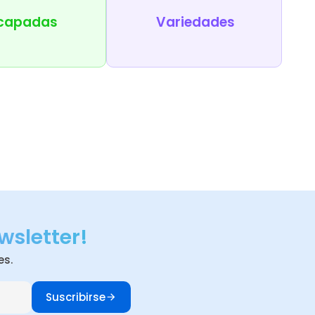
capadas
Variedades
wsletter!
es.
Suscribirse