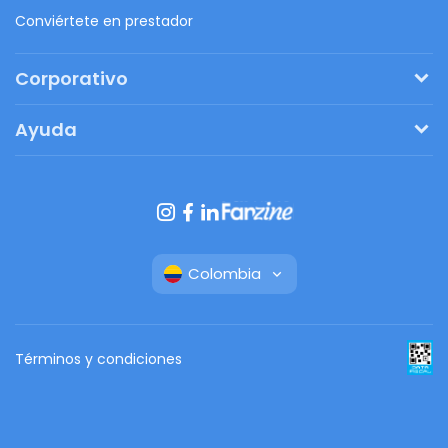
Conviértete en prestador
Corporativo
Pide tu presupuesto
Ayuda
Regalos originales
¿Cómo funciona?
Ventajas de Fanbag
Preguntas frecuentes
Botón de arrepentimiento
Colombia
Términos y condiciones