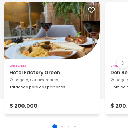
VARIEDADES
VARIEDADES
Hotel Factory Green
Don Be
Bogotá, Cundinamarca
Bogot
Tardeada para dos personas
Comida m
$ 200.000
$ 200