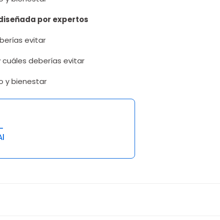
 diseñada por expertos
berías evitar
 cuáles deberías evitar
o y bienestar
-
l