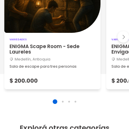
VARIEDADES
VARIEDADES
ENIGMA Scape Room - Sede
ENIGM
Laureles
Envig
Medellín, Antioquia
Medell
Sala de escape para tres personas
Sala de 
$ 200.000
$ 200
Explorá otras categorías