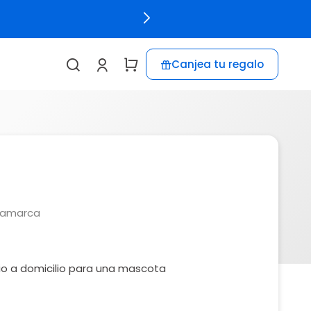
Canjea tu regalo
namarca
io a domicilio para una mascota