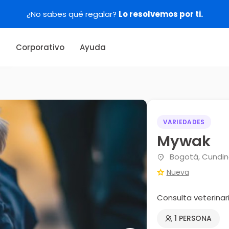
¿No sabes qué regalar?
Lo resolvemos por ti.
s
Corporativo
Ayuda
VARIEDADES
Mywak
Bogotá, Cundi
Nueva
Consulta veterinar
1 PERSONA