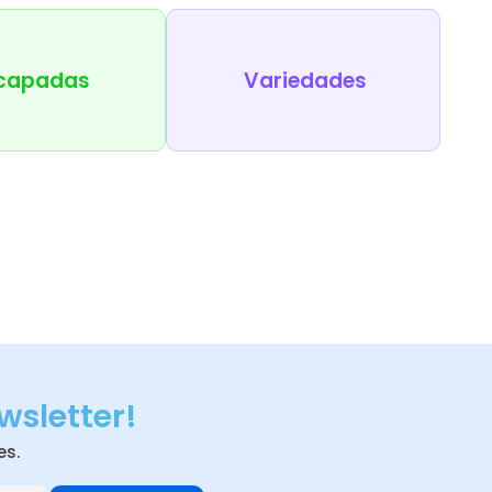
capadas
Variedades
wsletter!
es.