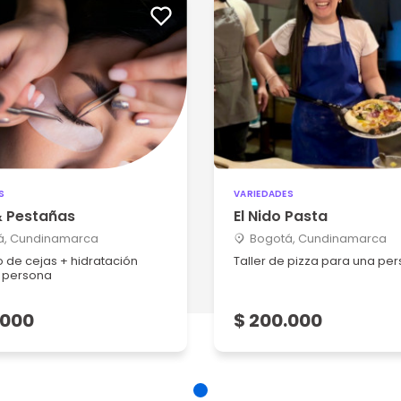
S
VARIEDADES
& Pestañas
El Nido Pasta
á, Cundinamarca
Bogotá, Cundinamarca
 de cejas + hidratación
Taller de pizza para una pe
 persona
.000
$ 200.000