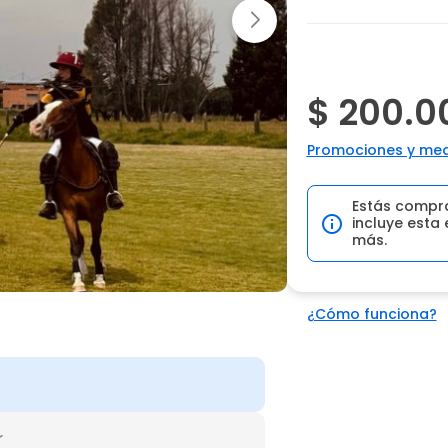
$ 200.0
Promociones y med
Estás compr
incluye esta 
más.
¿Cómo funciona?
r