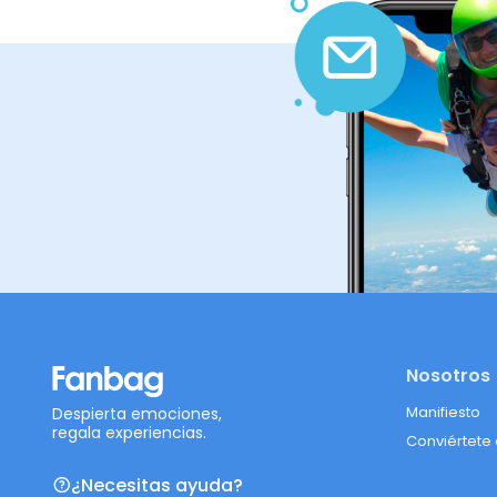
Nosotros
Manifiesto
Despierta emociones,
regala experiencias.
Conviértete
¿Necesitas ayuda?