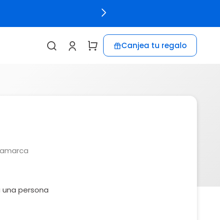
Canjea tu regalo
a
namarca
a una persona