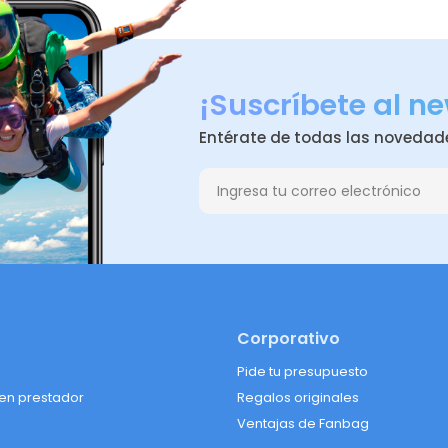
¡Suscríbete al ne
Entérate de todas las novedad
Corporativo
Pide tu presupuesto
 en prestador
Regalos originales
Ventajas de Fanbag