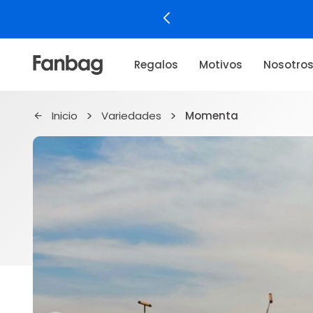
¿No sabes qué regalar?
Lo resolvemos por ti.
Regalos
Motivos
Nosotro
Inicio
Variedades
Momenta